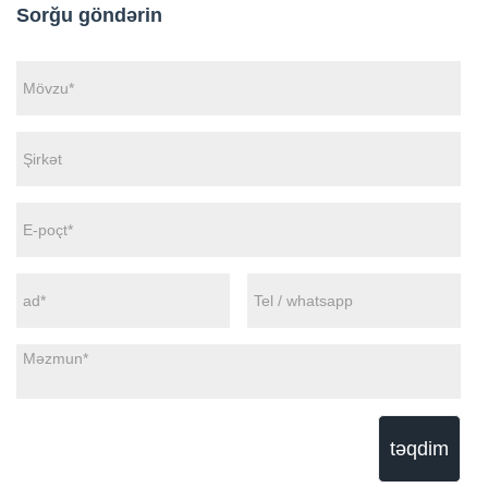
Sorğu göndərin
təqdim