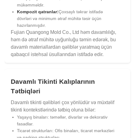
mükəmməldir.
Kompozit qatranlar:
Çoxsaylı təkrar istifadə
dövrləri və minimum ətraf mühitə təsir üçün
hazırlanmışdır.
Fujian Quangong Mold Co., Ltd həm davamlılığı,
həm də ətraf mühitə uyğunluğu təmin edərək, bu
davamlı materiallardan qəliblər yaratmaq üçün
qabaqcıl istehsal üsullarından istifadə edir.
Davamlı Tikinti Kalıplarının
Tətbiqləri
Davamlı tikinti qəlibləri çox yönlüdür və müxtəlif
tikinti kontekstlərində tətbiq oluna bilər:
Yaşayış binaları: təməllər, divarlar və dekorativ
fasadlar.
Ticarət strukturları: Ofis binaları, ticarət mərkəzləri
və parkinq strukturları.