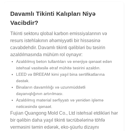
Davamlı Tikinti Kalıpları Niyə
Vacibdir?
Tikinti sektoru qlobal karbon emissiyalarının və
resurs istehlakının əhəmiyyətli bir hissəsinə
cavabdehdir. Davamlı tikinti qəlibləri bu təsirin
azaldılmasında mühüm rol oynayır:
Azaldılmış beton tullantıları və enerjiyə qənaət edən
istehsal vasitəsilə ətraf mühitə təsirini azaldın.
LEED və BREEAM kimi yaşıl bina sertifikatlarına
dəstək.
Binaların davamlılığı və uzunmüddətli
dayanıqlığının artırılması.
Azaldılmış material sərfiyyatı və yenidən işləmə
nəticəsində qənaət.
Fujian Quangong Mold Co., Ltd istehsal etdikləri hər
bir qəlibin daha yaşıl tikinti təcrübələrinə töhfə
verməsini təmin edərək, eko-şüurlu dizaynı