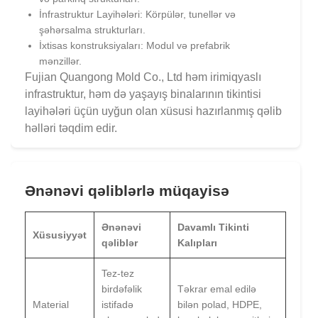
İnfrastruktur Layihələri: Körpülər, tunellər və
şəhərsalma strukturları.
İxtisas konstruksiyaları: Modul və prefabrik
mənzillər.
Fujian Quangong Mold Co., Ltd həm irimiqyaslı
infrastruktur, həm də yaşayış binalarının tikintisi
layihələri üçün uyğun olan xüsusi hazırlanmış qəlib
həlləri təqdim edir.
Ənənəvi qəliblərlə müqayisə
Ənənəvi
Davamlı Tikinti
Xüsusiyyət
qəliblər
Kalıpları
Tez-tez
birdəfəlik
Təkrar emal edilə
Material
istifadə
bilən polad, HDPE,