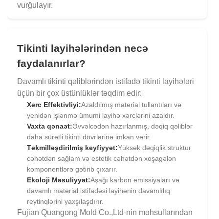
vurğulayır.
Tikinti layihələrindən necə
faydalanırlar?
Davamlı tikinti qəliblərindən istifadə tikinti layihələri
üçün bir çox üstünlüklər təqdim edir:
Xərc Effektivliyi:
Azaldılmış material tullantıları və
yenidən işlənmə ümumi layihə xərclərini azaldır.
Vaxta qənaət:
Əvvəlcədən hazırlanmış, dəqiq qəliblər
daha sürətli tikinti dövrlərinə imkan verir.
Təkmilləşdirilmiş keyfiyyət:
Yüksək dəqiqlik struktur
cəhətdən sağlam və estetik cəhətdən xoşagələn
komponentlərə gətirib çıxarır.
Ekoloji Məsuliyyət:
Aşağı karbon emissiyaları və
davamlı material istifadəsi layihənin davamlılıq
reytinqlərini yaxşılaşdırır.
Fujian Quangong Mold Co.,Ltd-nin məhsullarından