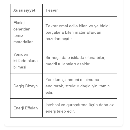
Xüsusiyyət
Təsvir
Ekoloji
Təkrar emal edilə bilən və ya bioloji
cəhətdən
parçalana bilən materiallardan
təmiz
hazırlanmışdır.
materiallar
Yenidən
Bir neçə dəfə istifadə oluna bilər,
istifadə oluna
maddi tullantıları azaldır.
bilməsi
Yenidən işlənməni minimuma
Dəqiq Dizayn
endirərək, struktur dəqiqliyini təmin
edir.
İstehsal və quraşdırma üçün daha az
Enerji Effektiv
enerji tələb edir.