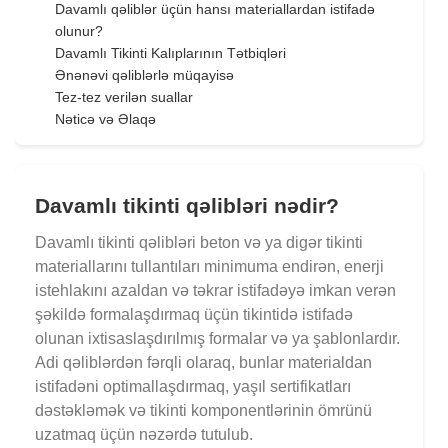
Davamlı qəliblər üçün hansı materiallardan istifadə
olunur?
Davamlı Tikinti Kalıplarının Tətbiqləri
Ənənəvi qəliblərlə müqayisə
Tez-tez verilən suallar
Nəticə və Əlaqə
Davamlı tikinti qəlibləri nədir?
Davamlı tikinti qəlibləri beton və ya digər tikinti
materiallarını tullantıları minimuma endirən, enerji
istehlakını azaldan və təkrar istifadəyə imkan verən
şəkildə formalaşdırmaq üçün tikintidə istifadə
olunan ixtisaslaşdırılmış formalar və ya şablonlardır.
Adi qəliblərdən fərqli olaraq, bunlar materialdan
istifadəni optimallaşdırmaq, yaşıl sertifikatları
dəstəkləmək və tikinti komponentlərinin ömrünü
uzatmaq üçün nəzərdə tutulub.