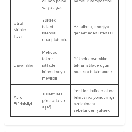
olunan polad
bambuk kompozitləri
və ya ağac
Yüksək
Ətraf
tullantı
Az tullantı, enerjiyə
Mühitə
istehsalı,
qənaət edən istehsal
Təsir
enerji tutumlu
Məhdud
təkrar
Yüksək davamlılıq,
Davamlılıq
istifadə,
təkrar istifadə üçün
köhnəlməyə
nəzərdə tutulmuşdur
meyllidir
Yenidən istifadə oluna
Tullantılara
Xərc
bilməsi və yenidən işin
görə orta və
Effektivliyi
azaldılması
aşağı
səbəbindən yüksək