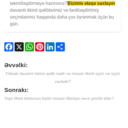
təkmilləşdirməyə hazırsınız?
Bizimlə əlaqə saxlayın
davamlı tikinti qəliblərimiz və fərdiləşdirilmiş
seçimlərimiz haqqında daha çox öyrənmək üçün bu
gün.
Facebook
X
WhatsApp
Pinterest
LinkedIn
Share
Əvvəlki:
Yüksək davamlı beton qəlib nədir və müasir tikinti üçün nə üçün
vacibdir?
Sonrakı:
Yaşıl tikinti blokunun kalıbı müasir tikintiyə necə çevrilə bilər?