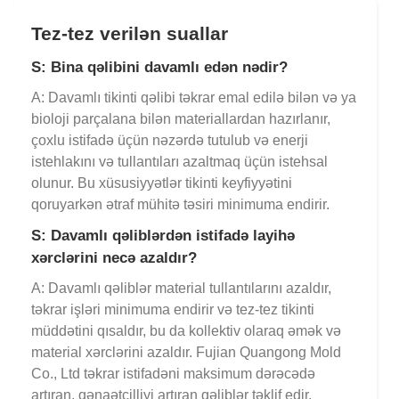
Tez-tez verilən suallar
S: Bina qəlibini davamlı edən nədir?
A: Davamlı tikinti qəlibi təkrar emal edilə bilən və ya
bioloji parçalana bilən materiallardan hazırlanır,
çoxlu istifadə üçün nəzərdə tutulub və enerji
istehlakını və tullantıları azaltmaq üçün istehsal
olunur. Bu xüsusiyyətlər tikinti keyfiyyətini
qoruyarkən ətraf mühitə təsiri minimuma endirir.
S: Davamlı qəliblərdən istifadə layihə
xərclərini necə azaldır?
A: Davamlı qəliblər material tullantılarını azaldır,
təkrar işləri minimuma endirir və tez-tez tikinti
müddətini qısaldır, bu da kollektiv olaraq əmək və
material xərclərini azaldır. Fujian Quangong Mold
Co., Ltd təkrar istifadəni maksimum dərəcədə
artıran, qənaətcilliyi artıran qəliblər təklif edir.