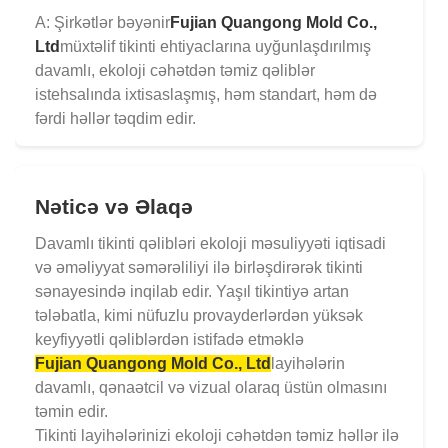
A: Şirkətlər bəyənir
Fujian Quangong Mold Co.,
Ltd
müxtəlif tikinti ehtiyaclarına uyğunlaşdırılmış
davamlı, ekoloji cəhətdən təmiz qəliblər
istehsalında ixtisaslaşmış, həm standart, həm də
fərdi həllər təqdim edir.
Nəticə və Əlaqə
Davamlı tikinti qəlibləri ekoloji məsuliyyəti iqtisadi
və əməliyyat səmərəliliyi ilə birləşdirərək tikinti
sənayesində inqilab edir. Yaşıl tikintiyə artan
tələbatla, kimi nüfuzlu provayderlərdən yüksək
keyfiyyətli qəliblərdən istifadə etməklə
Fujian Quangong Mold Co., Ltd
layihələrin
davamlı, qənaətcil və vizual olaraq üstün olmasını
təmin edir.
Tikinti layihələrinizi ekoloji cəhətdən təmiz həllər ilə