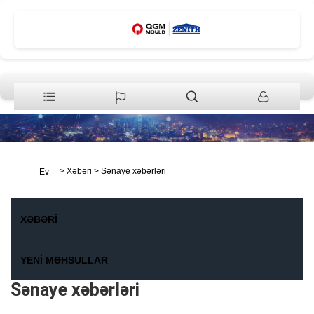
>
Xəbəri
>
Sənaye xəbərləri
Ev
XƏBƏRI
YENI MƏHSULLAR
Sənaye xəbərləri