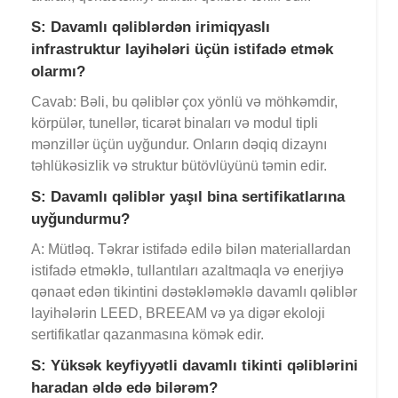
S: Davamlı qəliblərdən irimiqyaslı
infrastruktur layihələri üçün istifadə etmək
olarmı?
Cavab: Bəli, bu qəliblər çox yönlü və möhkəmdir,
körpülər, tunellər, ticarət binaları və modul tipli
mənzillər üçün uyğundur. Onların dəqiq dizaynı
təhlükəsizlik və struktur bütövlüyünü təmin edir.
S: Davamlı qəliblər yaşıl bina sertifikatlarına
uyğundurmu?
A: Mütləq. Təkrar istifadə edilə bilən materiallardan
istifadə etməklə, tullantıları azaltmaqla və enerjiyə
qənaət edən tikintini dəstəkləməklə davamlı qəliblər
layihələrin LEED, BREEAM və ya digər ekoloji
sertifikatlar qazanmasına kömək edir.
S: Yüksək keyfiyyətli davamlı tikinti qəliblərini
haradan əldə edə bilərəm?