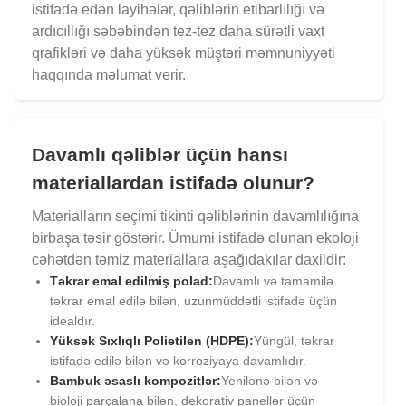
istifadə edən layihələr, qəliblərin etibarlılığı və
ardıcıllığı səbəbindən tez-tez daha sürətli vaxt
qrafikləri və daha yüksək müştəri məmnuniyyəti
haqqında məlumat verir.
Davamlı qəliblər üçün hansı
materiallardan istifadə olunur?
Materialların seçimi tikinti qəliblərinin davamlılığına
birbaşa təsir göstərir. Ümumi istifadə olunan ekoloji
cəhətdən təmiz materiallara aşağıdakılar daxildir:
Təkrar emal edilmiş polad:
Davamlı və tamamilə
təkrar emal edilə bilən, uzunmüddətli istifadə üçün
idealdır.
Yüksək Sıxlıqlı Polietilen (HDPE):
Yüngül, təkrar
istifadə edilə bilən və korroziyaya davamlıdır.
Bambuk əsaslı kompozitlər:
Yenilənə bilən və
bioloji parçalana bilən, dekorativ panellər üçün