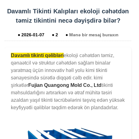
Davamlı Tikinti Kalıpları ekoloji cəhətdən
təmiz tikintini necə dəyişdirə bilər?
●
2026-01-07
●
2
●
Mənə bir mesaj buraxın
Davamlı tikinti qəlibləri
ekoloji cəhətdən təmiz,
qənaətcil və struktur cəhətdən sağlam binalar
yaratmaq üçün innovativ həll yolu kimi tikinti
sənayesində sürətlə diqqəti cəlb edir. kimi
şirkətlər
Fujian Quangong Mold Co., Ltd
tikinti
məhsuldarlığını artırarkən və ətraf mühitə təsiri
azaldan yaşıl tikinti təcrübələrini təşviq edən yüksək
keyfiyyətli qəliblər təqdim edərək ön plandadırlar.