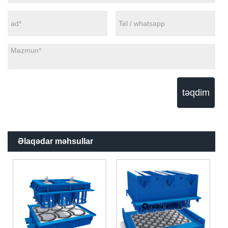
təqdim
Əlaqədar məhsullar