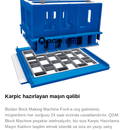
Kərpic hazırlayan maşın qəlibi
Bizdən Brick Making Machine Ford-a xoş gəlmisiniz,
müştərilərin hər sorğusu 24 saat ərzində cavablandırılır. QGM
Block Machine peşəkar istehsalçıdır, biz sizə Kərpic Hazırlama
Maşın Kalıbını təqdim etmək istərdik və sizə ən yaxşı satış