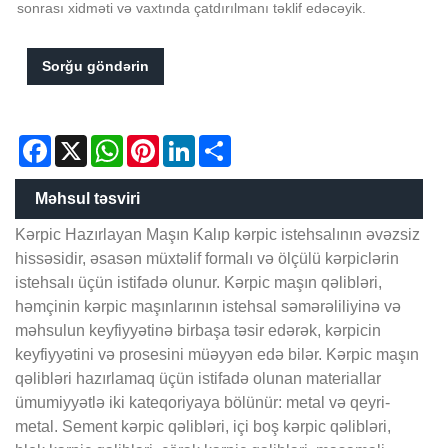
sonrası xidməti və vaxtında çatdırılmanı təklif edəcəyik.
Sorğu göndərin
Facebook
X
WhatsApp
Pinterest
LinkedIn
Share
Məhsul təsviri
Kərpic Hazırlayan Maşın Kalıp kərpic istehsalının əvəzsiz
hissəsidir, əsasən müxtəlif formalı və ölçülü kərpiclərin
istehsalı üçün istifadə olunur. Kərpic maşın qəlibləri,
həmçinin kərpic maşınlarının istehsal səmərəliliyinə və
məhsulun keyfiyyətinə birbaşa təsir edərək, kərpicin
keyfiyyətini və prosesini müəyyən edə bilər. Kərpic maşın
qəlibləri hazırlamaq üçün istifadə olunan materiallar
ümumiyyətlə iki kateqoriyaya bölünür: metal və qeyri-
metal. Sement kərpic qəlibləri, içi boş kərpic qəlibləri,