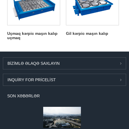
Uçmaq kərpic maşın kalıp
Gil kərpic maşın kalıp
uçmaq
BIZIMLƏ ƏLAQƏ SAXLAYIN
INQUIRY FOR PRICELIST
SON XƏBƏRLƏR