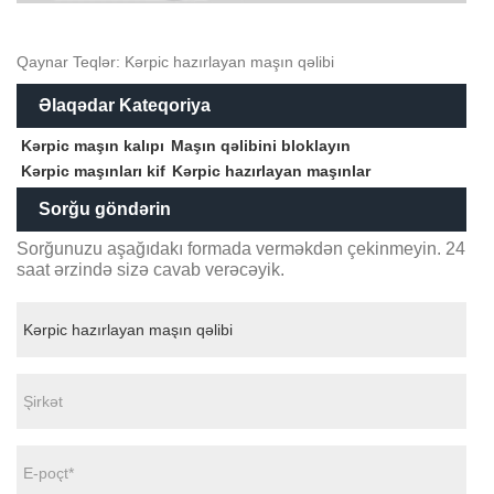
Qaynar Teqlər: Kərpic hazırlayan maşın qəlibi
Əlaqədar Kateqoriya
Kərpic maşın kalıpı
Maşın qəlibini bloklayın
Kərpic maşınları kif
Kərpic hazırlayan maşınlar
Sorğu göndərin
Sorğunuzu aşağıdakı formada verməkdən çekinmeyin. 24
saat ərzində sizə cavab verəcəyik.