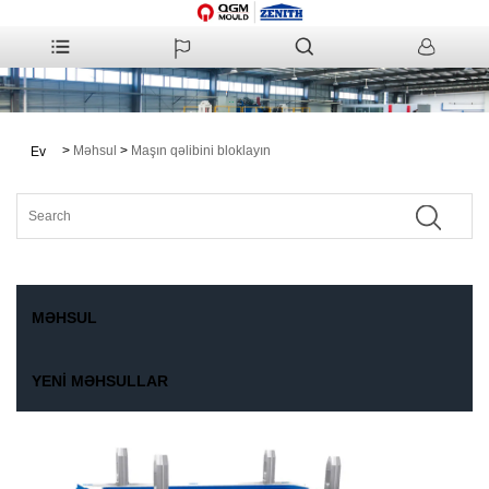
>
Məhsul
>
Maşın qəlibini bloklayın
Ev
MƏHSUL
YENI MƏHSULLAR