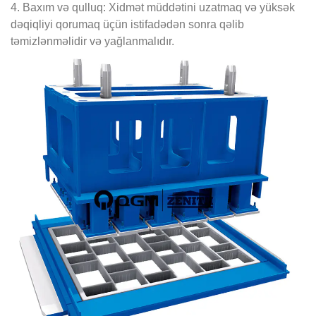
4. Baxım və qulluq‌: Xidmət müddətini uzatmaq və yüksək
dəqiqliyi qorumaq üçün istifadədən sonra qəlib
təmizlənməlidir və yağlanmalıdır.