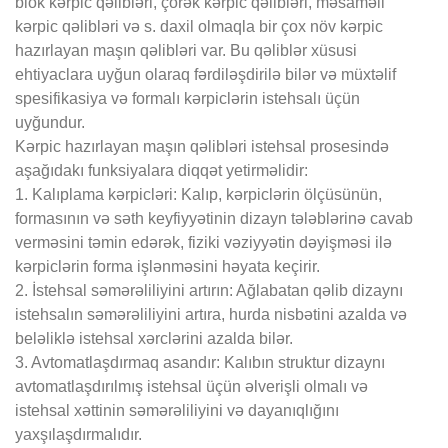
blok kərpic qəlibləri, çörək kərpic qəlibləri, məsaməli
kərpic qəlibləri və s. daxil olmaqla bir çox növ kərpic
hazırlayan maşın qəlibləri var. Bu qəliblər xüsusi
ehtiyaclara uyğun olaraq fərdiləşdirilə bilər və müxtəlif
spesifikasiya və formalı kərpiclərin istehsalı üçün
uyğundur.
Kərpic hazırlayan maşın qəlibləri istehsal prosesində
aşağıdakı funksiyalara diqqət yetirməlidir:
1. Kalıplama kərpicləri‌: Kalıp, kərpiclərin ölçüsünün,
formasının və səth keyfiyyətinin dizayn tələblərinə cavab
verməsini təmin edərək, fiziki vəziyyətin dəyişməsi ilə
kərpiclərin forma işlənməsini həyata keçirir.
2. İstehsal səmərəliliyini artırın‌: Ağlabatan qəlib dizaynı
istehsalın səmərəliliyini artıra, hurda nisbətini azalda və
beləliklə istehsal xərclərini azalda bilər‌.
3. Avtomatlaşdırmaq asandır‌: Kalıbın struktur dizaynı
avtomatlaşdırılmış istehsal üçün əlverişli olmalı və
istehsal xəttinin səmərəliliyini və dayanıqlığını
yaxşılaşdırmalıdır.