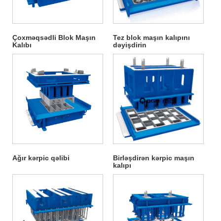
Çoxməqsədli Blok Maşın
Tez blok maşın kalıpını
Kalıbı
dəyişdirin
Ağır kərpic qəlibi
Birləşdirən kərpic maşın
kalıpı